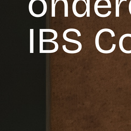
onder
IBS C