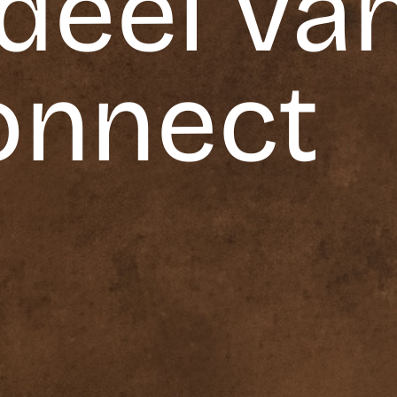
deel va
onnect